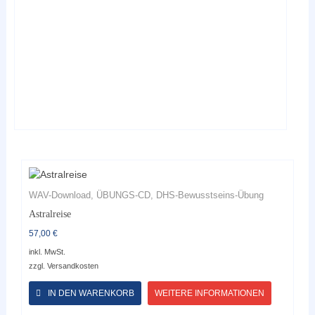
auf
der
Produktseite
gewählt
werden
WAV-Download, ÜBUNGS-CD, DHS-Bewusstseins-Übung
Astralreise
57,00
€
inkl. MwSt.
zzgl.
Versandkosten
Dieses
Produkt
IN DEN WARENKORB
WEITERE INFORMATIONEN
weist