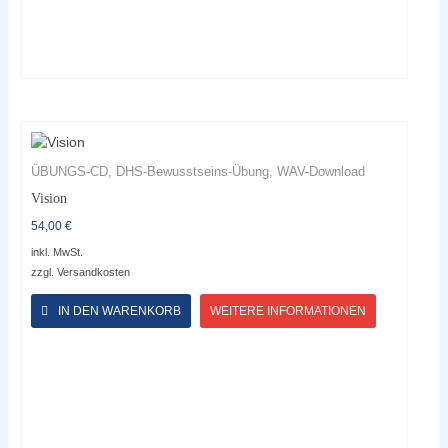
ÜBUNGS-CD, DHS-Bewusstseins-Übung, WAV-Download
Vision
54,00
€
inkl. MwSt.
zzgl.
Versandkosten
Dieses
Produkt
IN DEN WARENKORB
WEITERE INFORMATIONEN
weist
mehrere
Varianten
auf.
Die
Optionen