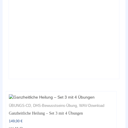
Varianten
auf.
Die
Optionen
können
auf
der
Produktseite
gewählt
werden
ÜBUNGS-CD, DHS-Bewusstseins-Übung, WAV-Download
Ganzheitliche Heilung – Set 3 mit 4 Übungen
149,00
€