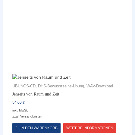
können
auf
der
Produktseite
gewählt
werden
ÜBUNGS-CD, DHS-Bewusstseins-Übung, WAV-Download
Jenseits von Raum und Zeit
54,00
€
inkl. MwSt.
zzgl.
Versandkosten
Dieses
Produkt
IN DEN WARENKORB
WEITERE INFORMATIONEN
weist