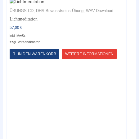
ÜBUNGS-CD, DHS-Bewusstseins-Übung, WAV-Download
Lichtmeditation
57,00
€
inkl. MwSt.
zzgl.
Versandkosten
Dieses
Produkt
IN DEN WARENKORB
WEITERE INFORMATIONEN
weist
mehrere
Varianten
auf.
Die
Optionen
können
auf
der
Produktseite
gewählt
werden