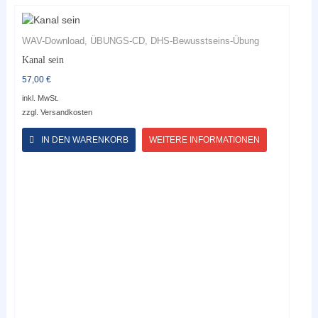
WAV-Download, ÜBUNGS-CD, DHS-Bewusstseins-Übung
Kanal sein
57,00
€
inkl. MwSt.
zzgl.
Versandkosten
Dieses
Produkt
IN DEN WARENKORB
WEITERE INFORMATIONEN
weist
mehrere
Varianten
auf.
Die
Optionen
können
auf
der
Produktseite
gewählt
werden