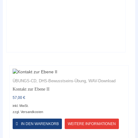
auf
der
Produktseite
gewählt
werden
ÜBUNGS-CD, DHS-Bewusstseins-Übung, WAV-Download
Kontakt zur Ebene II
57,00
€
inkl. MwSt.
zzgl.
Versandkosten
Dieses
Produkt
IN DEN WARENKORB
WEITERE INFORMATIONEN
weist
mehrere