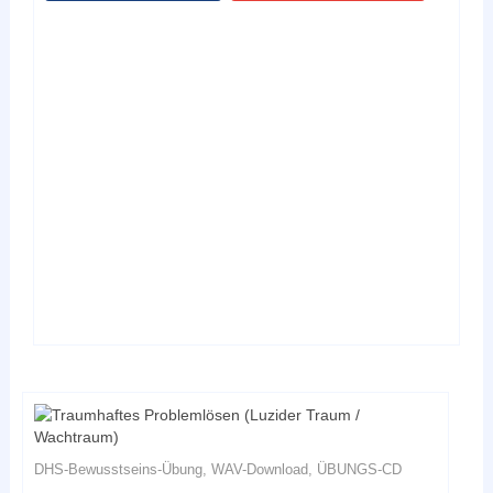
weist
mehrere
Varianten
auf.
Die
Optionen
können
auf
der
Produktseite
gewählt
werden
DHS-Bewusstseins-Übung, WAV-Download, ÜBUNGS-CD