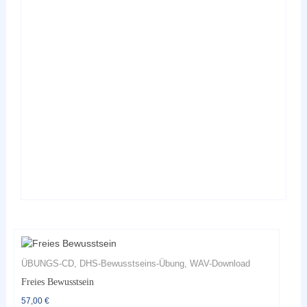
mehrere
Varianten
auf.
Die
Optionen
können
auf
der
Produktseite
gewählt
werden
ÜBUNGS-CD, DHS-Bewusstseins-Übung, WAV-Download
Freies Bewusstsein
57,00
€