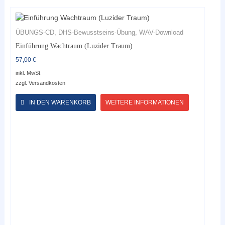
ÜBUNGS-CD, DHS-Bewusstseins-Übung, WAV-Download
Einführung Wachtraum (Luzider Traum)
57,00
€
inkl. MwSt.
zzgl.
Versandkosten
Dieses
Produkt
IN DEN WARENKORB
WEITERE INFORMATIONEN
weist
mehrere
Varianten
auf.
Die
Optionen
können
auf
der
Produktseite
gewählt
werden