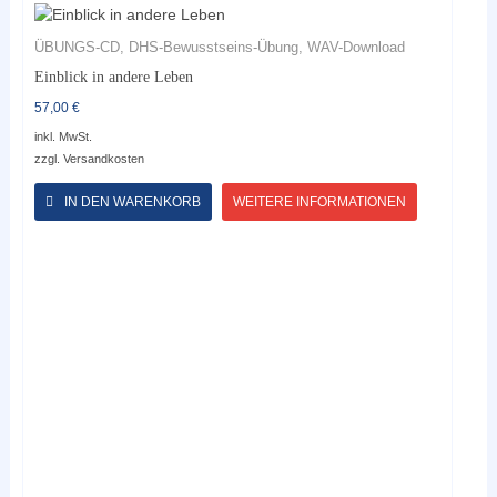
ÜBUNGS-CD, DHS-Bewusstseins-Übung, WAV-Download
Einblick in andere Leben
57,00
€
inkl. MwSt.
zzgl.
Versandkosten
Dieses
Produkt
IN DEN WARENKORB
WEITERE INFORMATIONEN
weist
mehrere
Varianten
auf.
Die
Optionen
können
auf
der
Produktseite
gewählt
werden