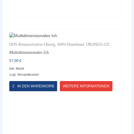
DHS-Bewusstseins-Übung, WAV-Download, ÜBUNGS-CD
Multidimensionales Ich
57,00
€
inkl. MwSt.
zzgl.
Versandkosten
Dieses
Produkt
IN DEN WARENKORB
WEITERE INFORMATIONEN
weist
mehrere
Varianten
auf.
Die
Optionen
können