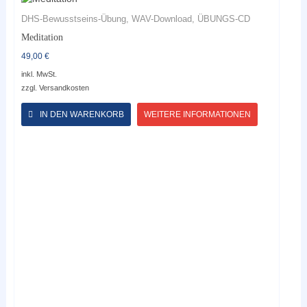
DHS-Bewusstseins-Übung, WAV-Download, ÜBUNGS-CD
Meditation
49,00
€
inkl. MwSt.
zzgl.
Versandkosten
Dieses
Produkt
IN DEN WARENKORB
WEITERE INFORMATIONEN
weist
mehrere
Varianten
auf.
Die
Optionen
können
auf
der
Produktseite
gewählt
werden