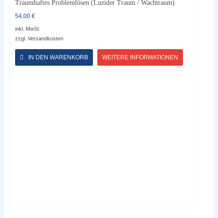
Traumhaftes Problemlösen (Luzider Traum / Wachtraum)
54,00
€
inkl. MwSt.
zzgl.
Versandkosten
Dieses
Produkt
IN DEN WARENKORB
WEITERE INFORMATIONEN
weist
mehrere
Varianten
auf.
Die
Optionen
können
auf
der
Produktseite
gewählt
werden