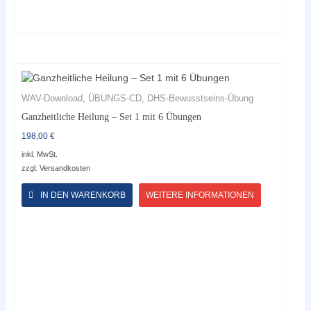
WAV-Download, ÜBUNGS-CD, DHS-Bewusstseins-Übung
Ganzheitliche Heilung – Set 1 mit 6 Übungen
198,00
€
inkl. MwSt.
zzgl.
Versandkosten
Dieses
Produkt
IN DEN WARENKORB
WEITERE INFORMATIONEN
weist
mehrere
Varianten
auf.
Die
Optionen
können
auf