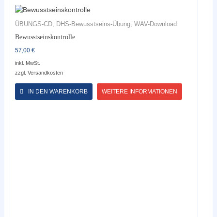
ÜBUNGS-CD, DHS-Bewusstseins-Übung, WAV-Download
Bewusstseinskontrolle
57,00
€
inkl. MwSt.
zzgl.
Versandkosten
Dieses
Produkt
IN DEN WARENKORB
WEITERE INFORMATIONEN
weist
mehrere
Varianten
auf.
Die
Optionen
können
auf
der
Produktseite
gewählt
werden