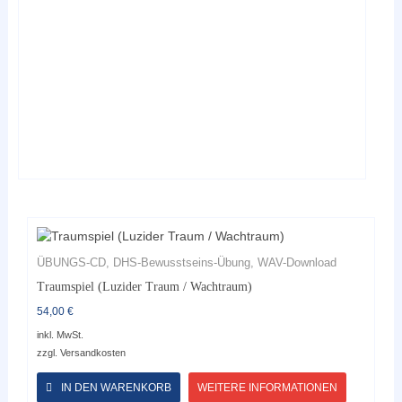
können
auf
der
Produktseite
gewählt
werden
ÜBUNGS-CD, DHS-Bewusstseins-Übung, WAV-Download
Traumspiel (Luzider Traum / Wachtraum)
54,00
€
inkl. MwSt.
zzgl.
Versandkosten
Dieses
Produkt
IN DEN WARENKORB
WEITERE INFORMATIONEN