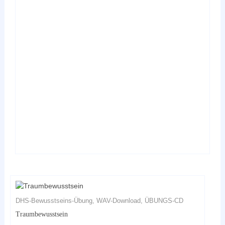
mehrere
Varianten
auf.
Die
Optionen
können
auf
der
Produktseite
gewählt
werden
DHS-Bewusstseins-Übung, WAV-Download, ÜBUNGS-CD
Traumbewusstsein