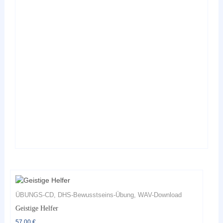
mehrere
Varianten
auf.
Die
Optionen
können
auf
der
Produktseite
gewählt
werden
ÜBUNGS-CD, DHS-Bewusstseins-Übung, WAV-Download
Geistige Helfer
57,00
€