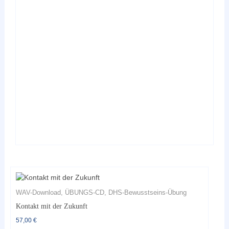
Varianten
auf.
Die
Optionen
können
auf
der
Produktseite
gewählt
werden
WAV-Download, ÜBUNGS-CD, DHS-Bewusstseins-Übung
Kontakt mit der Zukunft
57,00
€