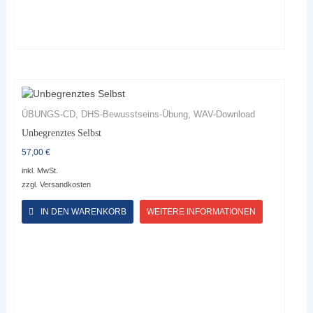
ÜBUNGS-CD, DHS-Bewusstseins-Übung, WAV-Download
Unbegrenztes Selbst
57,00
€
inkl. MwSt.
zzgl.
Versandkosten
Dieses
Produkt
IN DEN WARENKORB
WEITERE INFORMATIONEN
weist
mehrere
Varianten
auf.
Die
Optionen
können