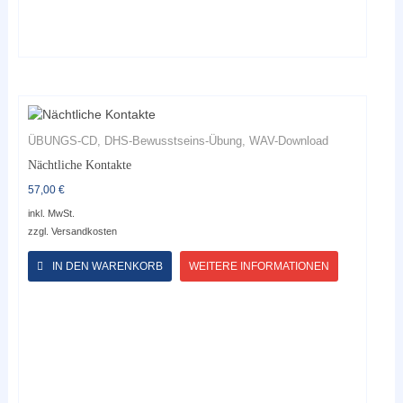
ÜBUNGS-CD, DHS-Bewusstseins-Übung, WAV-Download
Nächtliche Kontakte
57,00
€
inkl. MwSt.
zzgl.
Versandkosten
Dieses
Produkt
IN DEN WARENKORB
WEITERE INFORMATIONEN
weist
mehrere
Varianten
auf.
Die
Optionen
können