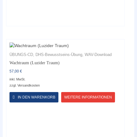
ÜBUNGS-CD, DHS-Bewusstseins-Übung, WAV-Download
Wachtraum (Luzider Traum)
57,00
€
inkl. MwSt.
zzgl.
Versandkosten
Dieses
Produkt
IN DEN WARENKORB
WEITERE INFORMATIONEN
weist
mehrere
Varianten
auf.
Die
Optionen