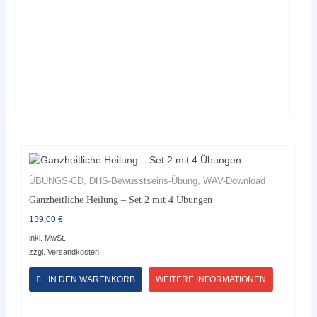
der
Produktseite
gewählt
werden
ÜBUNGS-CD, DHS-Bewusstseins-Übung, WAV-Download
Ganzheitliche Heilung – Set 2 mit 4 Übungen
139,00
€
inkl. MwSt.
zzgl.
Versandkosten
Dieses
Produkt
IN DEN WARENKORB
WEITERE INFORMATIONEN
weist
mehrere