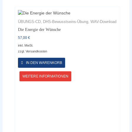
ÜBUNGS-CD, DHS-Bewusstseins-Übung, WAV-Download
Die Energie der Wünsche
57,00
€
inkl. MwSt.
zzgl.
Versandkosten
Dieses
Produkt
IN DEN WARENKORB
weist
mehrere
WEITERE INFORMATIONEN
Varianten
auf.
Die
Optionen
können
auf
der
Produktseite
gewählt