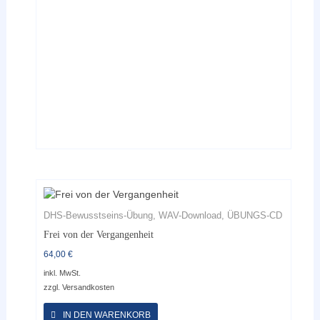
können
auf
der
Produktseite
gewählt
werden
DHS-Bewusstseins-Übung, WAV-Download, ÜBUNGS-CD
Frei von der Vergangenheit
64,00
€
inkl. MwSt.
zzgl.
Versandkosten
Dieses
Produkt
IN DEN WARENKORB