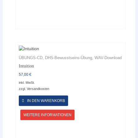
werden
ÜBUNGS-CD, DHS-Bewusstseins-Übung, WAV-Download
Intuition
57,00
€
inkl. MwSt.
zzgl.
Versandkosten
Dieses
Produkt
IN DEN WARENKORB
weist
mehrere
WEITERE INFORMATIONEN
Varianten
auf.
Die
Optionen