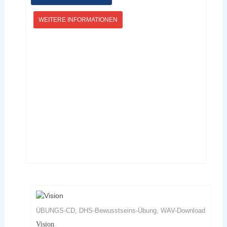
weist
mehrere
WEITERE INFORMATIONEN
Varianten
auf.
Die
Optionen
können
auf
der
Produktseite
gewählt
werden
ÜBUNGS-CD, DHS-Bewusstseins-Übung, WAV-Download
Vision