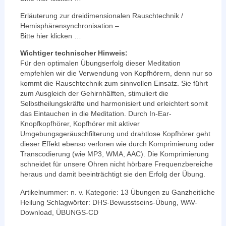
Erläuterung zur dreidimensionalen Rauschtechnik /
Hemisphärensynchronisation –
Bitte hier klicken …
Wichtiger technischer Hinweis:
Für den optimalen Übungserfolg dieser Meditation
empfehlen wir die Verwendung von Kopfhörern, denn nur so
kommt die Rauschtechnik zum sinnvollen Einsatz. Sie führt
zum Ausgleich der Gehirnhälften, stimuliert die
Selbstheilungskräfte und harmonisiert und erleichtert somit
das Eintauchen in die Meditation. Durch In-Ear-
Knopfkopfhörer, Kopfhörer mit aktiver
Umgebungsgeräuschfilterung und drahtlose Kopfhörer geht
dieser Effekt ebenso verloren wie durch Komprimierung oder
Transcodierung (wie MP3, WMA, AAC). Die Komprimierung
schneidet für unsere Ohren nicht hörbare Frequenzbereiche
heraus und damit beeinträchtigt sie den Erfolg der Übung.
Artikelnummer:
n. v.
Kategorie:
13 Übungen zu Ganzheitliche
Heilung
Schlagwörter:
DHS-Bewusstseins-Übung
,
WAV-
Download
,
ÜBUNGS-CD