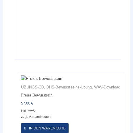
können
auf
der
Produktseite
gewählt
werden
ÜBUNGS-CD, DHS-Bewusstseins-Übung, WAV-Download
Freies Bewusstsein
57,00
€
inkl. MwSt.
zzgl.
Versandkosten
Dieses
Produkt
IN DEN WARENKORB