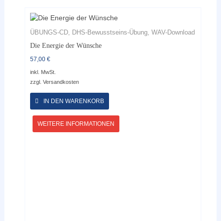
ÜBUNGS-CD, DHS-Bewusstseins-Übung, WAV-Download
Die Energie der Wünsche
57,00
€
inkl. MwSt.
zzgl.
Versandkosten
Dieses
Produkt
IN DEN WARENKORB
weist
mehrere
WEITERE INFORMATIONEN
Varianten
auf.
Die
Optionen
können
auf
der
Produktseite
gewählt
werden