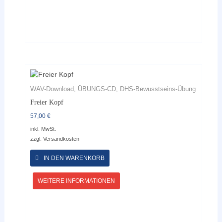
WAV-Download, ÜBUNGS-CD, DHS-Bewusstseins-Übung
Freier Kopf
57,00
€
inkl. MwSt.
zzgl.
Versandkosten
Dieses
Produkt
IN DEN WARENKORB
weist
mehrere
WEITERE INFORMATIONEN
Varianten
auf.
Die
Optionen