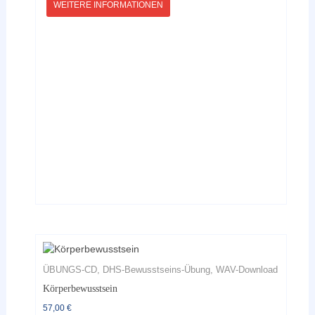
mehrere
WEITERE INFORMATIONEN
Varianten
auf.
Die
Optionen
können
auf
der
Produktseite
gewählt
werden
ÜBUNGS-CD, DHS-Bewusstseins-Übung, WAV-Download
Körperbewusstsein
57,00
€