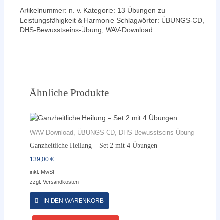
Artikelnummer:
n. v.
Kategorie:
13 Übungen zu
Leistungsfähigkeit & Harmonie
Schlagwörter:
ÜBUNGS-CD
,
DHS-Bewusstseins-Übung
,
WAV-Download
Ähnliche Produkte
WAV-Download, ÜBUNGS-CD, DHS-Bewusstseins-Übung
Ganzheitliche Heilung – Set 2 mit 4 Übungen
139,00
€
inkl. MwSt.
zzgl.
Versandkosten
Dieses
Produkt
IN DEN WARENKORB
weist