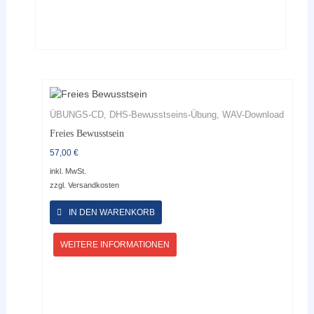
ÜBUNGS-CD, DHS-Bewusstseins-Übung, WAV-Download
Freies Bewusstsein
57,00
€
inkl. MwSt.
zzgl.
Versandkosten
Dieses
Produkt
IN DEN WARENKORB
weist
mehrere
WEITERE INFORMATIONEN
Varianten
auf.
Die
Optionen
können