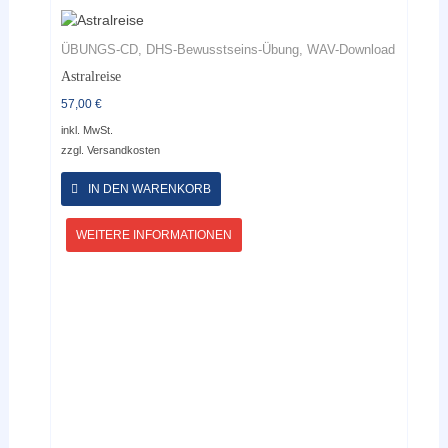
ÜBUNGS-CD, DHS-Bewusstseins-Übung, WAV-Download
Astralreise
57,00
€
inkl. MwSt.
zzgl.
Versandkosten
Dieses
Produkt
IN DEN WARENKORB
weist
mehrere
WEITERE INFORMATIONEN
Varianten
auf.
Die
Optionen
können
auf
der
Produktseite
gewählt
werden