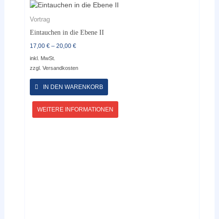
Vortrag
Eintauchen in die Ebene II
17,00
€
–
20,00
€
inkl. MwSt.
zzgl.
Versandkosten
Dieses
Produkt
IN DEN WARENKORB
weist
mehrere
WEITERE INFORMATIONEN
Varianten
auf.
Die
Optionen
können
auf
der
Produktseite
gewählt
werden