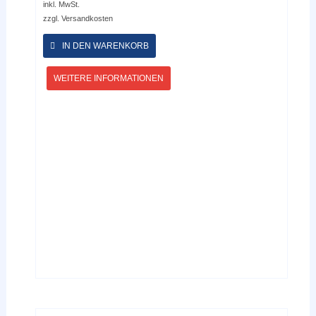
inkl. MwSt.
zzgl.
Versandkosten
Dieses
Produkt
IN DEN WARENKORB
weist
mehrere
WEITERE INFORMATIONEN
Varianten
auf.
Die
Optionen
können
auf
der
Produktseite
gewählt
werden