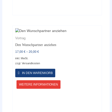
Vortrag
Den Wunschpartner anziehen
17,00
€
–
20,00
€
inkl. MwSt.
zzgl.
Versandkosten
Dieses
Produkt
IN DEN WARENKORB
weist
mehrere
WEITERE INFORMATIONEN
Varianten
auf.
Die
Optionen
können