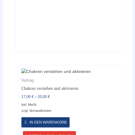
auf
der
Produktseite
gewählt
werden
Vortrag
Chakren verstehen und aktivieren
17,00
€
–
20,00
€
inkl. MwSt.
zzgl.
Versandkosten
Dieses
Produkt
IN DEN WARENKORB
weist
mehrere