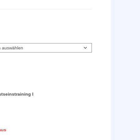
seinstraining I
aus