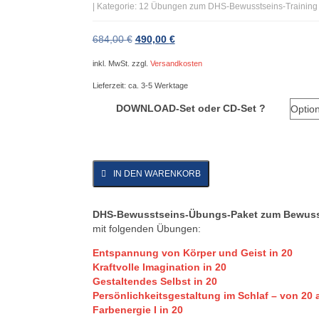
| Kategorie: 12 Übungen zum DHS-Bewusstseins-Training
Ursprünglicher
Aktueller
684,00
€
490,00
€
Preis
Preis
inkl. MwSt.
zzgl.
Versandkosten
war:
ist:
684,00 €
490,00 €.
Lieferzeit:
ca. 3-5 Werktage
DOWNLOAD-Set oder CD-Set ?
IN DEN WARENKORB
DHS-Bewusstseins-Übungs-Paket zum Bewusst
mit folgenden Übungen:
Entspannung von Körper und Geist in 20
Kraftvolle Imagination in 20
Gestaltendes Selbst in 20
Persönlichkeitsgestaltung im Schlaf – von 20 
Farbenergie I in 20