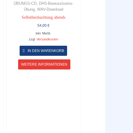
ÜBUNGS-CD, DHS-Bewusstseins-
Übung, WAV-Download
Selbstbeobachtung abends
54,00
€
inkl. MwSt.
zzgl.
Versandkosten
es
Dieses
ukt
Produkt
IN DEN WARENKORB
weist
ere
mehrere
WEITERE INFORMATIONEN
anten
Varianten
auf.
Die
onen
Optionen
en
können
auf
der
uktseite
Produktseite
hlt
gewählt
en
werden