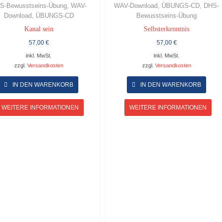
S-Bewusstseins-Übung, WAV-
WAV-Download, ÜBUNGS-CD, DHS-
Download, ÜBUNGS-CD
Bewusstseins-Übung
Kanal sein
Selbsterkenntnis
57,00
€
57,00
€
inkl. MwSt.
inkl. MwSt.
zzgl.
Versandkosten
zzgl.
Versandkosten
Dieses
Dies
Produkt
Prod
IN DEN WARENKORB
IN DEN WARENKORB
weist
weist
mehrere
mehr
WEITERE INFORMATIONEN
WEITERE INFORMATIONEN
Varianten
Vari
auf.
auf.
Die
Die
Optionen
Opti
können
könn
auf
auf
der
der
Produktseite
Prod
gewählt
gewä
werden
werd