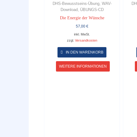
DHS-Bewusstseins-Übung, WAV-
DH
Download, ÜBUNGS-CD
Die Energie der Wünsche
57,00
€
inkl. MwSt.
zzgl.
Versandkosten
Dieses
Produkt
IN DEN WARENKORB
weist
mehrere
WEITERE INFORMATIONEN
Varianten
auf.
Die
Optionen
können
auf
der
Produktseite
gewählt
werden